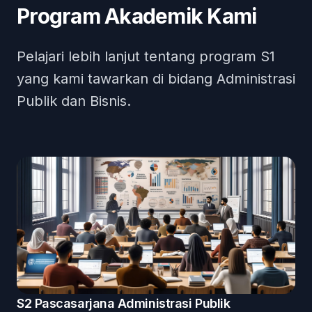
Program Akademik Kami
Pelajari lebih lanjut tentang program S1
yang kami tawarkan di bidang Administrasi
Publik dan Bisnis.
Program studi
Role
Description
Akreditasi
Dosen
Mahasiswa
S2 Pascasarjana Administrasi Publik