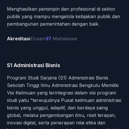
Menghasilkan pemimpin dan profesional di sektor
publik yang mampu mengelola kebijakan publik dan
pembangunan pemerintahan dengan baik.
Akreditasi
Dosen
37
Mahasiswa
Role
Description
Akreditasi
Dosen
Mahasiswa
S1 Administrasi Bisnis
Program Studi Sarjana (S1) Administrasi Bisnis
Sekolah Tinggi Ilmu Administrasi Bengkulu Memiliki
Visi Keilmuan yang terintegrasi dalam visi program
studi yaitu "terwujudnya Pusat keilmuan administrasi
bisnis yang unggul, adaptif, dan berdaya saing
global, melalui pengembangan ilmu, riset terapan,
inovasi digital, serta penerapan nilai etika dan