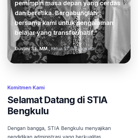
pemimpin masa depan yang cerdas
dan beretika. Bergabunglah
bersama kami untuk pengalaman
belajar yang transformatif.
”
Gustini SE. MM.
,
Ketua STIA Bengkulu
Komitmen Kami
Selamat Datang di STIA
Bengkulu
Dengan bangga, STIA Bengkulu menyajikan
pendidikan administrasi yang berkualitas,