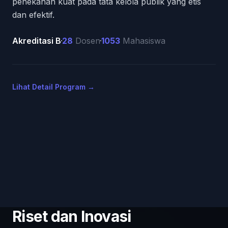
penekanan kuat pada tata kelola publik yang etis
dan efektif.
Akreditasi
B
28
Dosen
1053
Mahasiswa
Lihat Detail Program
→
Riset dan Inovasi