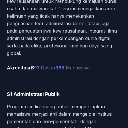
kewirausahaan untuk mendukung kemajuan dunia
usaha dan masyarakat. " visi ini menegaskan arah
keilmuan yang tidak hanya menekankan
penguasaan teori administrasi bisnis, tetapi juga
pada penguatan jiwa kewirausahaan, integrasi ilmu
administrasi dengan perkembangan dunia digital,
serta pada etika, profesionalisme dan daya saing
global.
Akreditasi
B
13
Dosen
365
Mahasiswa
Role
Description
Akreditasi
Dosen
Mahasiswa
S1 Administrasi Publik
Program ini dirancang untuk mempersiapkan
mahasiswa menjadi ahli dalam mengelola institusi
pemerintah dan non-pemerintah, dengan