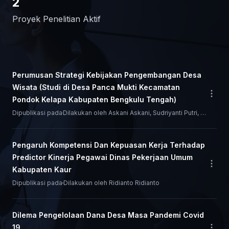
2
Proyek Penelitian Aktif
Perumusan Strategi Kebijakan Pengembangan Desa
Wisata (Studi di Desa Panca Mukti Kecamatan
Open
Pondok Kelapa Kabupaten Bengkulu Tengah)
Dipublikasi pada
Dilakukan oleh
Askani Askani, Sudriyanti Putri, Salehan Salehan, and Desita Rahayu
Pengaruh Kompetensi Dan Kepuasan Kerja Terhadap
Predictor Kinerja Pegawai Dinas Pekerjaan Umum
Open
Kabupaten Kaur
Dipublikasi pada
Dilakukan oleh
Ridianto Ridianto
Dilema Pengelolaan Dana Desa Masa Pandemi Covid
19
Open